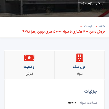
تاریخ :
19-08-1404
خانه
لیست
فروش زمین 300 هکتاری با سوله 52000 متری بویین زهرا 4278
نوع ملک
وضعیت
سوله
فروش
جزئیات
مساحت سوله
52000