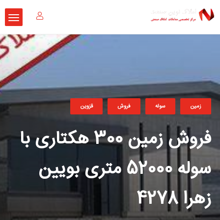
زمین
سوله
فروش
قزوین
فروش زمین 300 هکتاری با
سوله 52000 متری بویین
زهرا 4278