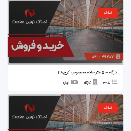
املاک
کارگاه 500 متر جاده مخصوص کرج118
325
کارگاه
اجاره
املاک