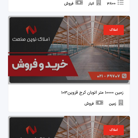
3800
انبار
فروش
املاک
زمین 10000 متر اتوبان کرج قزوین103
زمین
فروش
املاک