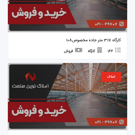
کارگاه 317 متر جاده مخصوص108
166
کارگاه
فروش
املاک