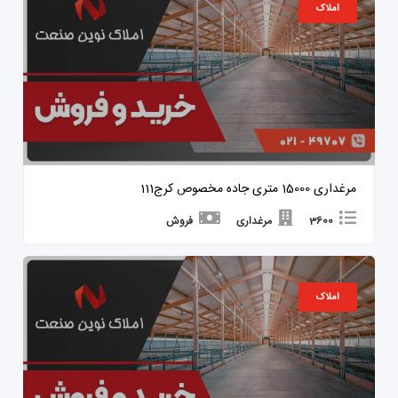
املاک
مرغداری 15000 متری جاده مخصوص کرج111
3600
مرغداری
فروش
املاک