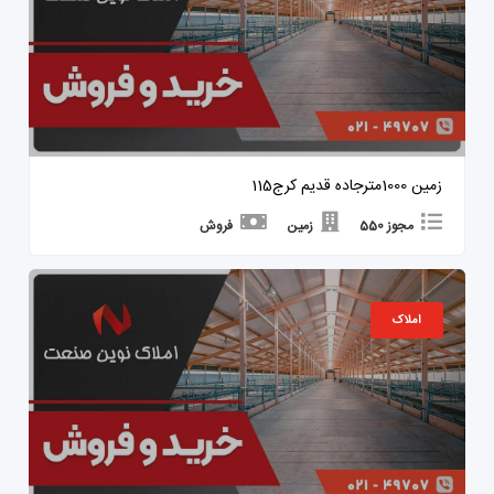
زمین 1000مترجاده قدیم کرج115
مجوز 550
زمین
فروش
املاک