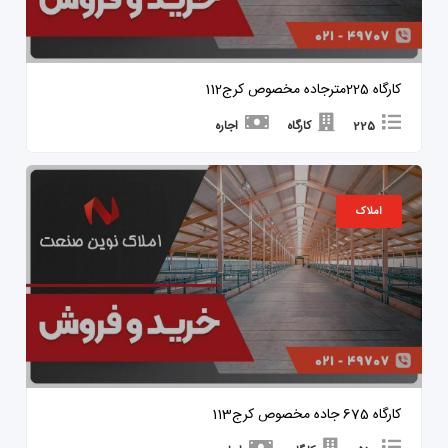
کارگاه 225مترجاده مخصوص کرج112
225
کارگاه
اجاره
املاک
کارگاه 675 جاده مخصوص کرج113