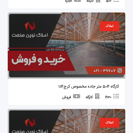
510
کارگاه
اجاره
املاک
کارگاه 504 متر جاده مخصوص کرج114
430
کارگاه
فروش
املاک