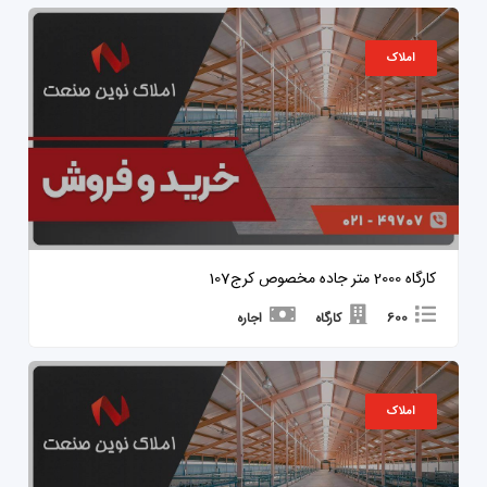
املاک
کارگاه 2000 متر جاده مخصوص کرج107
600
کارگاه
اجاره
املاک