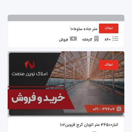
کارخانه 1500 متر جاده ساوه101
املاک
860
کارخانه
فروش
املاک
انبار36500 متر اتوبان کرج قزوین102