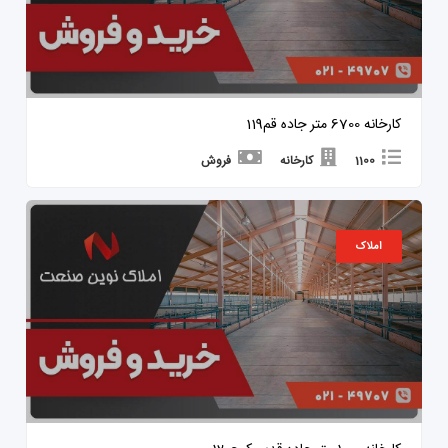
کارخانه 6700 متر جاده قم119
1100
کارخانه
فروش
املاک