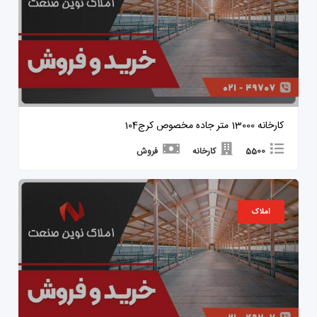
کارخانه 13000 متر جاده مخصوص کرج104
5500
کارخانه
فروش
املاک