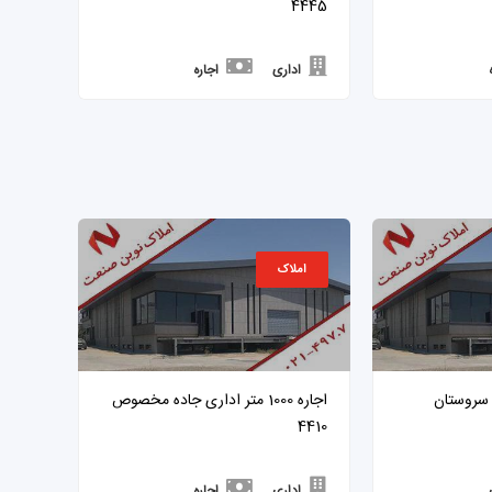
4445
اداری
اجاره
املاک
ری 5500 متر سروستان
اجاره 1000 متر اداری جاده مخصوص
4410
اداری
اجاره