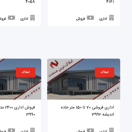
4058
4161
اداری
فروش
اداری
فرو
املاک
املاک
اداری فروشی 70 تا 150 متر جاده
فروش ا
اندیشه 3992
3990
اداری
فروش
اداری
فرو