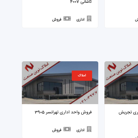
کاشانی 4007
ش
اداری
فروش
املاک
داری 2400 متری تجریش
فروش واحد اداری تهرانسر 3905
اداری
فروش
ش