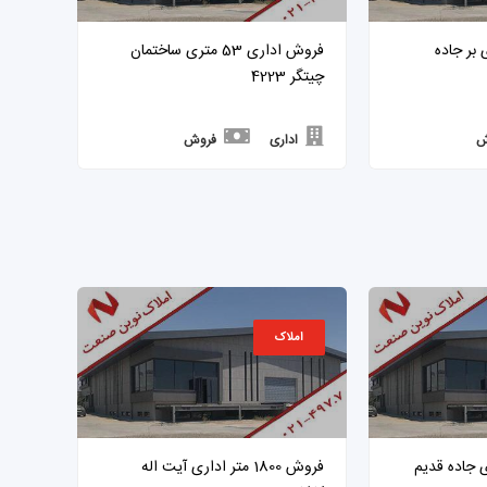
 100 متری بر جاده
فروش اداری 53 متری ساختمان
چیتگر 4223
ش
اداری
فروش
املاک
ری 75 متری جاده قدیم
فروش 1800 متر اداری آیت اله