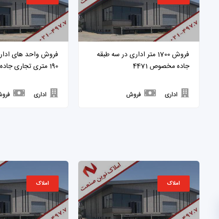
فروش 1700 متر اداری در سه طبقه
جاده مخصوص 4471
190 متری تجاری جاده قدیم 4347
اداری
فروش
اداری
فرو
املاک
املاک