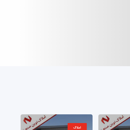
املاک