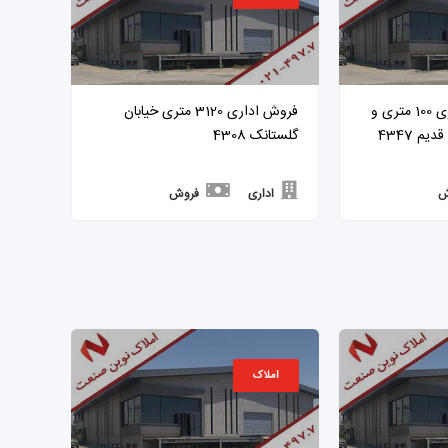
فروش واحد های اداری 100 متری و
فروش اداری 3120 متری خیابان
گلستانک 4308
ش
اداری
فروش
املاک