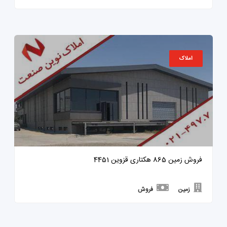
املاک
فروش زمین 865 هکتاری قزوین 4451
زمین
فروش