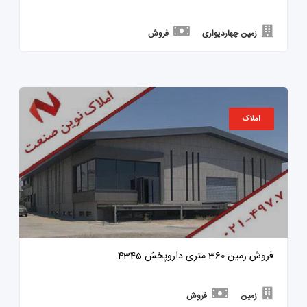
زمین چهاردیواری
فروش
املاک
فروش زمین 360 متری داروپخش 4345
زمین
فروش