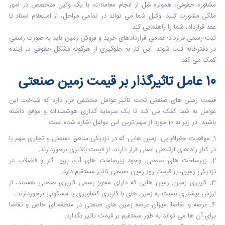
مشاوره حقوقی:
همواره قبل از انجام معاملات، با یک وکیل متخصص در امور
ملکی مشورت کنید. وکیل شما می تواند در تمامی مراحل، از استعلام اسناد تا
عقد قرارداد، شما را راهنمایی کند.
ثبت رسمی قرارداد:
تمامی قراردادهای خرید و فروش زمین باید به صورت رسمی
در دفترخانه ثبت شوند. این کار به جلوگیری از هرگونه مشکل حقوقی در آینده
کمک می کند.
10 عامل تاثیرگذار بر قیمت زمین صنعتی
قیمت زمین های صنعتی تحت تأثیر عوامل مختلفی قرار دارد که شناخت این
عوامل به شما کمک می کند تا یک سرمایه گذاری هوشمندانه و موفق داشته
باشید. در زیر به 10 مورد از مهم ترین این عوامل اشاره شده است:
1. موقعیت جغرافیایی: زمین هایی که در نزدیکی مناطق صنعتی و تجاری مهم یا
در کنار راه های ارتباطی اصلی قرار دارند، از قیمت بالاتری برخوردارند.
2. زیرساخت های صنعتی: وجود زیرساخت های آب، برق، گاز و فاضلاب در
نزدیکی زمین، بر قیمت روز زمین صنعتی تاثیر مستقیم دارد.
3. کاربری زمین: زمین هایی که دارای مجوز رسمی کاربری صنعتی هستند، از
ارزش بیشتری نسبت به زمین های با کاربری کشاورزی یا مسکونی برخوردارند.
4. عرضه و تقاضا: میزان عرضه زمین های صنعتی در منطقه ای خاص و تقاضا
برای آن ها می تواند به طور مستقیم بر قیمت تاثیر بگذارد.