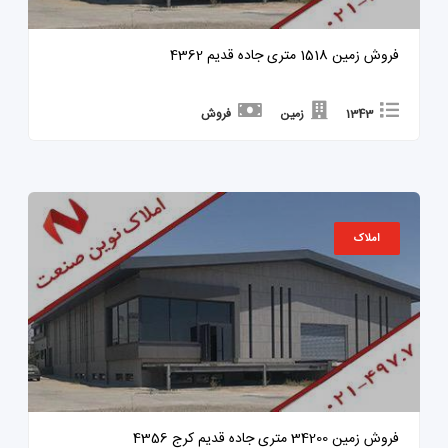
فروش زمین 1518 متری جاده قدیم 4362
1343
زمین
فروش
املاک
فروش زمین 34200 متری جاده قدیم کرج 4356