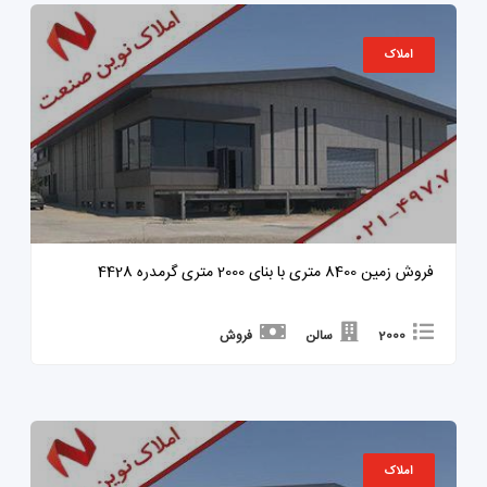
املاک
فروش زمین 8400 متری با بنای 2000 متری گرمدره 4428
2000
سالن
فروش
املاک