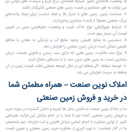
5. وضعیت اقتصادی کشور: شرایط اقتصادی، نرخ تورم و سیاست های دولتی نیز
می توانند به طور مستقیم بر قیمت زمین های صنعتی تاثیرگذار باشند.
6. مساحت زمین: زمین های با متراژ بالا و ابعاد مناسب برای ایجاد واحدهای
بزرگ صنعتی معمولاً از قیمت بیشتری برخوردارند.
7. شرایط توپوگرافی: نوع خاک، شیب و وضعیت جغرافیایی زمین در تعیین
قیمت آن بسیار مهم است.
8. دسترسی به منابع طبیعی: وجود منابع آب و نزدیکی به معادن یا مناطق
طبیعی ممکن است ارزش زمین صنعتی را افزایش دهد.
9. نوع سند مالکیت: زمین هایی که دارای سند رسمی و قانونی هستند، ارزش
بیشتری نسبت به زمین های بدون سند یا با سندهای مشاع دارند.
10. توسعه منطقه: اگر منطقه ای در حال توسعه صنعتی باشد، قیمت زمین در آن
منطقه به سرعت افزایش می یابد.
املاک نوین صنعت – همراه مطمئن شما
در خرید و فروش زمین صنعتی
ما در
املاک نوین صنعت
با داشتن سال ها تجربه و دانش گسترده در حوزه خرید
و فروش زمین صنعتی، آماده ایم تا شما را در تمام مراحل این فرآیند همراهی
کنیم. از اولین مشاوره تا انجام تمامی مراحل قانونی و ثبت قرارداد، تیم متخصص
ما در کنار شماست. با بهره گیری از مشاوره خرید زمین صنعتی و تعیین قیمت