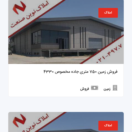
املاک
فروش زمین 750 متری جاده مخصوص 4330
زمین
فروش
املاک