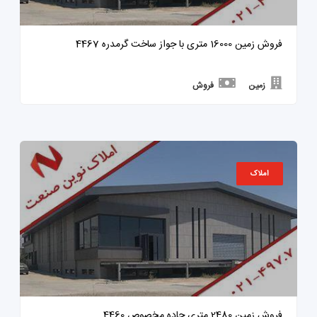
فروش زمین 16000 متری با جواز ساخت گرمدره 4467
زمین
فروش
املاک
فروش زمین 2480 متری جاده مخصوص 4460