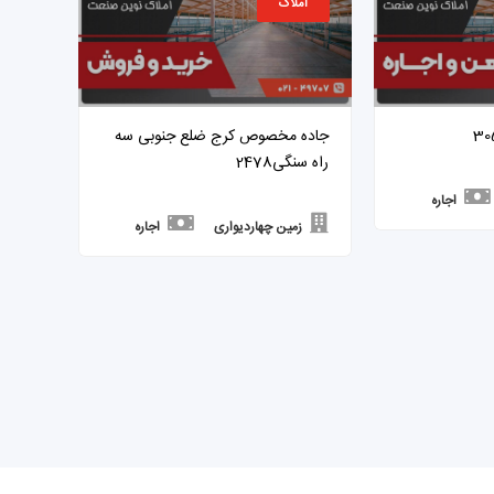
املاک
جاده مخصوص کرج ضلع جنوبی سه
راه سنگی2478
اجاره
زمین چهاردیواری
اجاره