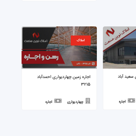
املاک
 5000 متری سعید آباد
اجاره زمین چهاردیواری احمدآباد
3215
اجاره
چهاردیواری
اجاره