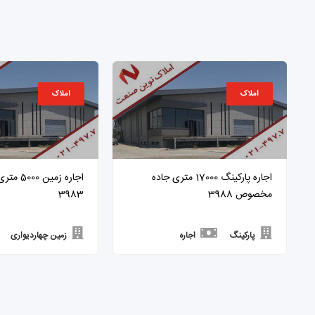
املاک
املاک
اجاره پارکینگ 17000 متری جاده
اجاره زمین
مخصوص 3988
3983
پارکینگ
اجاره
زمین چهاردیواری