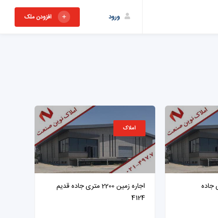
ورود
افزودن ملک
املاک
270 متری جاده
اجاره زمین 2200 متری جاده قدیم
4124