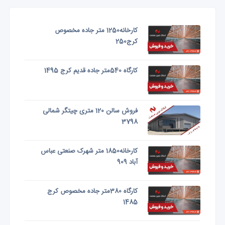
کارخانه1250 متر جاده مخصوص
کرج250
کارگاه 540متر جاده قدیم کرج 1495
فروش سالن 120 متری چیتگر شمالی
3798
کارخانه1850 متر شهرک صنعتی عباس
آباد 909
کارگاه 380متر جاده مخصوص کرج
1485