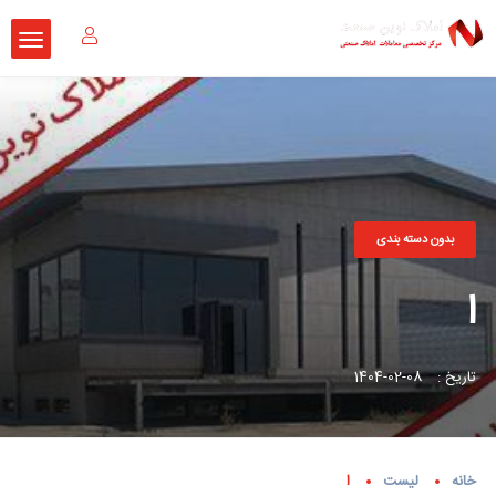
بدون دسته بندی
ا
تاریخ :
08-02-1404
خانه
لیست
ا