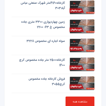
کارخانه4160متر شهرک صنعتی عباس
آباد303
زمین چهاردیواری 3300 متری جاده
مخصوص خ 63- 2200
سوله اجاره ای مخصوص 3228
کارخانه2500 متر جاده مخصوص کرج
1400
فروش کارخانه جاده مخصوص
کرج3055
مشاهده همه