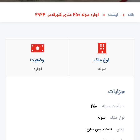
خانه
لیست
اجاره سوله 450 متری شهرقدس 3944
نوع ملک
وضعیت
سوله
اجاره
جزئیات
مساحت سوله
450
نوع ملک
سوله
مکان
قلعه حسن خان