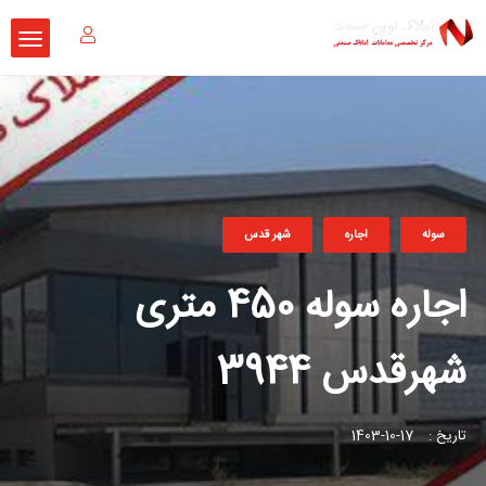
سوله
اجاره
شهر قدس
اجاره سوله 450 متری
شهرقدس 3944
تاریخ :
17-10-1403