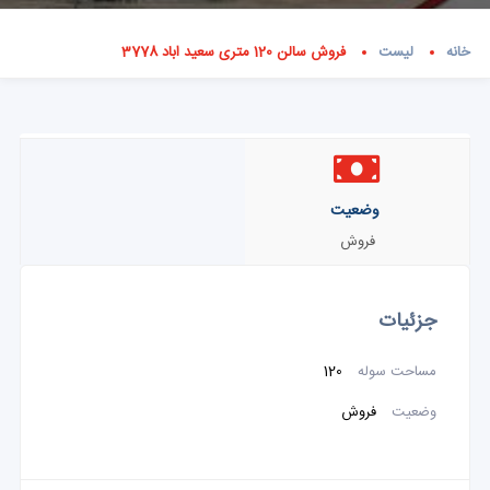
خانه
لیست
فروش سالن 120 متری سعید اباد 3778
وضعیت
فروش
جزئیات
مساحت سوله
120
وضعیت
فروش