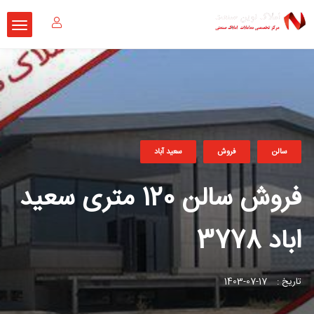
سالن
فروش
سعید آباد
فروش سالن 120 متری سعید
اباد 3778
تاریخ :
17-07-1403