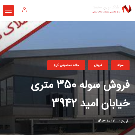
سوله
فروش
جاده مخصوص کرج
فروش سوله 350 متری
خیابان امید 3942
تاریخ :
17-10-1403