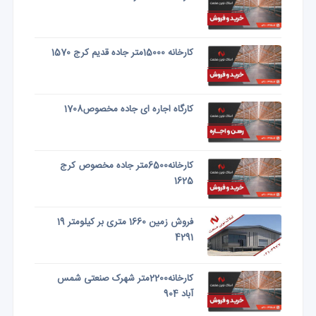
کارخانه 15000متر جاده قدیم کرج 1570
کارگاه اجاره ای جاده مخصوص1708
کارخانه6500متر جاده مخصوص کرج
1625
فروش زمین 1660 متری بر کیلومتر 19
4291
کارخانه2200متر شهرک صنعتی شمس
آباد 904