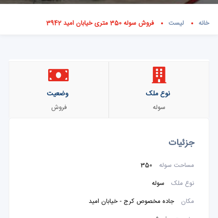
خانه
لیست
فروش سوله 350 متری خیابان امید 3942
نوع ملک
وضعیت
سوله
فروش
جزئیات
مساحت سوله
350
نوع ملک
سوله
مکان
جاده مخصوص کرج - خیابان امید