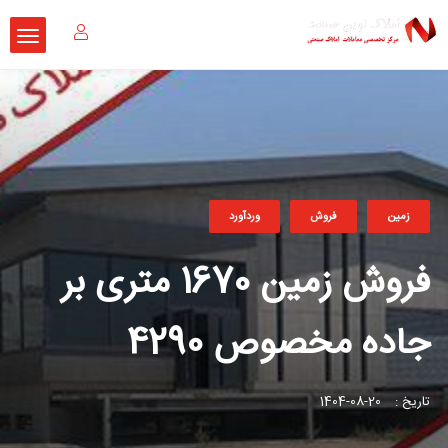
زمین
فروش
وردآورد
فروش زمین 1670 متری بر
جاده مخصوص 4290
تاریخ :
20-08-1404