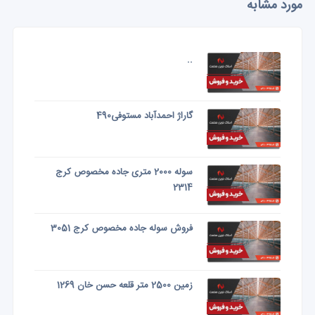
مورد مشابه
..
گاراژ احمدآباد مستوفی490
سوله 2000 متری جاده مخصوص کرج
2314
فروش سوله جاده مخصوص کرج 3051
زمین 2500 متر قلعه حسن خان 1269