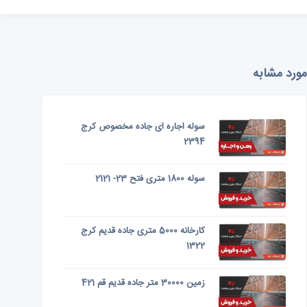
مورد مشابه
سوله اجاره ای جاده مخصوص کرج
2394
سوله 1800 متری فتح 23- 2121
کارخانه 5000 متری جاده قدیم کرج
1322
زمین 30000 متر جاده قدیم قم 421