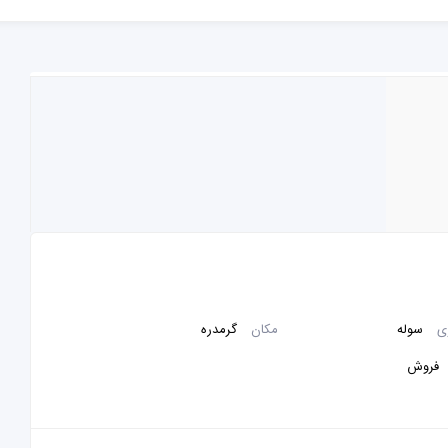
ی
سوله
مکان
گرمدره
فروش