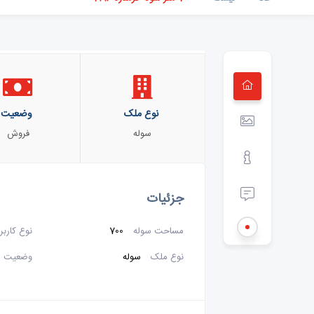
نوع ملک
وضعیت
سوله
فروش
جزئیات
مساحت سوله
700
نوع کاربر
نوع ملک
سوله
وضعیت