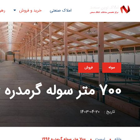
املاک صنعتی
خرید و فروش
رهن
سوله
فروش
700 متر سوله گرمدره 1996
تاریخ :
20-04-1403
خانه
لیست
700 متر سوله گرمدره 1996