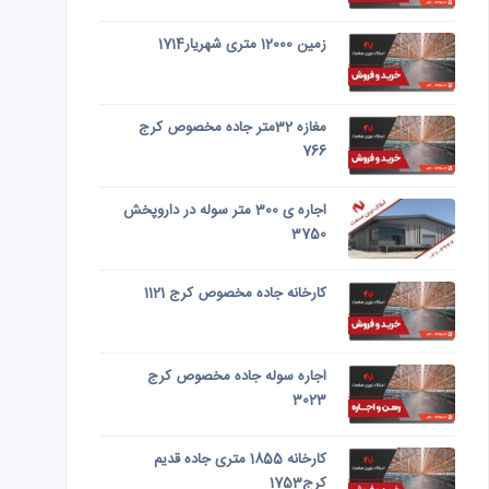
زمین 12000 متری شهریار1714
مغازه 32متر جاده مخصوص کرج
766
اجاره ی 300 متر سوله در داروپخش
3750
کارخانه جاده مخصوص کرج 1121
اجاره سوله جاده مخصوص کرج
3023
کارخانه 1855 متری جاده قدیم
کرج1753