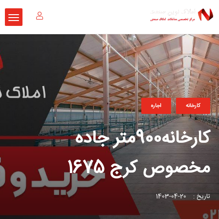
کارخانه
اجاره
کارخانه900متر جاده
مخصوص کرج 1675
تاریخ :
20-04-1403