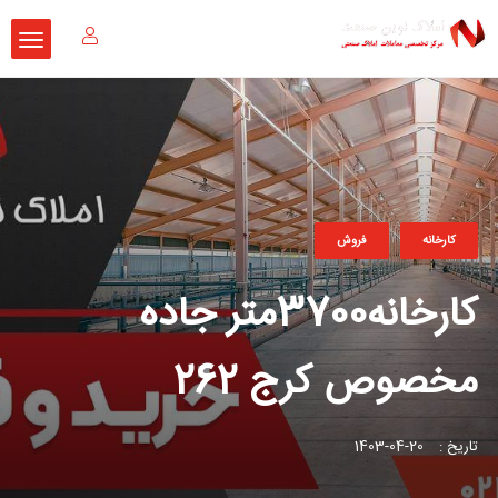
کارخانه
فروش
کارخانه3700متر جاده
مخصوص کرج 262
تاریخ :
20-04-1403