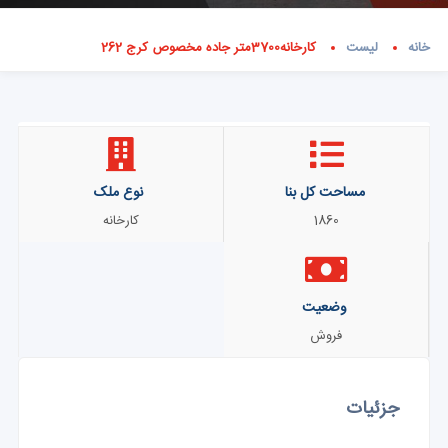
خانه
لیست
کارخانه3700متر جاده مخصوص کرج 262
مساحت کل بنا
نوع ملک
1860
کارخانه
وضعیت
فروش
جزئیات