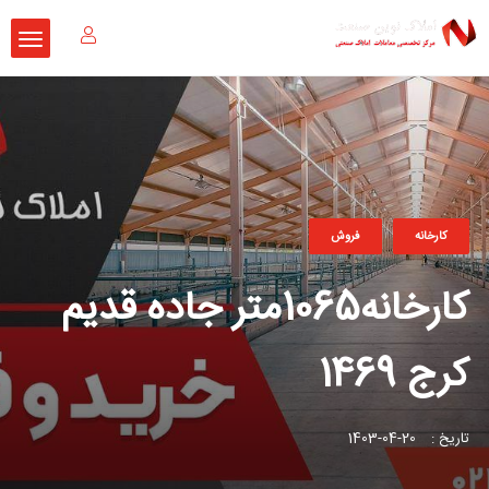
کارخانه
فروش
کارخانه1065متر جاده قدیم
کرج 1469
تاریخ :
20-04-1403