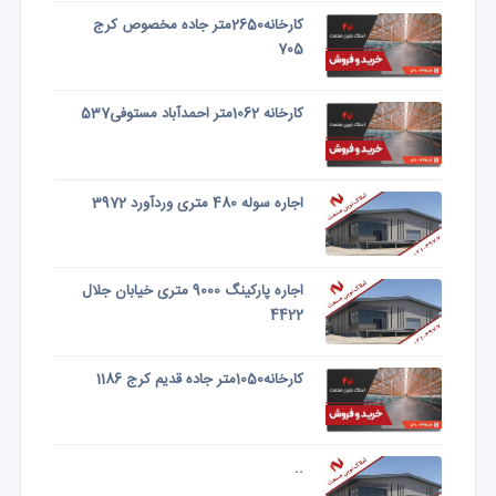
کارخانه2650متر جاده مخصوص کرج
705
کارخانه 1062متر احمدآباد مستوفی537
اجاره سوله 480 متری وردآورد 3972
اجاره پارکینگ 9000 متری خیابان جلال
4422
کارخانه1050متر جاده قدیم کرج 1186
..