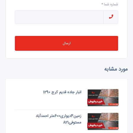
شماره شما *
ارسال
مورد مشابه
انبار جاده قدیم کرج 1290
زمین4دیواری600متر احمدآباد
مستوفی821