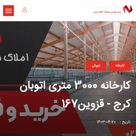
کارخانه
فروش
کارخانه 3000 متری اتوبان
کرج - قزوین167
تاریخ :
20-04-1403