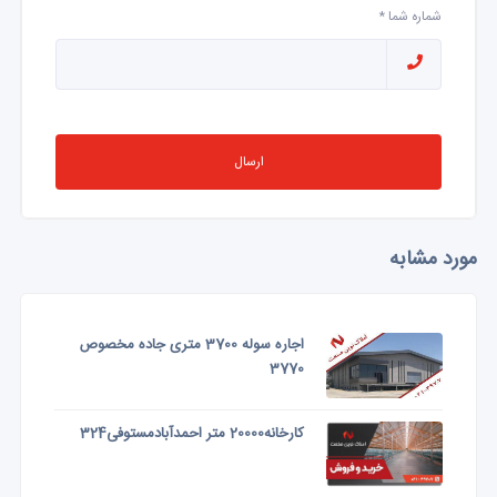
شماره شما *
ارسال
مورد مشابه
اجاره سوله 3700 متری جاده مخصوص
3770
کارخانه20000 متر احمدآبادمستوفی324