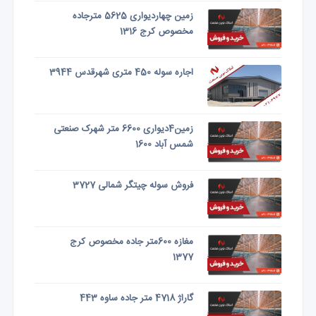
زمین چهاردیواری 5625 مترجاده
مخصوص کرج 1316
اجاره سوله 450 متری شهرقدس 3944
زمین4دیواری 6600 متر شهرک صنعتی
شمس آباد 1600
فروش سوله چیتگر شمالی 3727
مغازه 600متر جاده مخصوص کرج
1377
گاراژ 4718 متر جاده ساوه 443