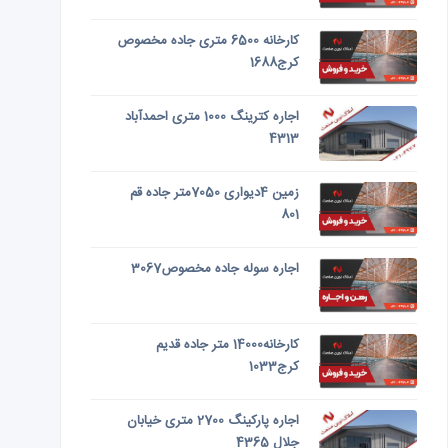
کارخانه 6500 متری جاده مخصوص
کرج1688
اجاره کترینگ 1000 متری احمدآباد
4313
زمین 4دیواری 7050متر جاده قم
801
اجاره سوله جاده مخصوص3067
کارخانه14000 متر جاده قدیم
کرج1033
اجاره پارکینگ 2700 متری خیابان
جلال 4365