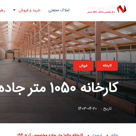
املاک صنعتی
خرید و فروش
رهن
کارخانه
فروش
کارخانه 1050 متر جاده مخصوص کرج 194
تاریخ :
20-04-1403
خانه
لیست
کارخانه 1050 متر جاده مخصوص کرج 194