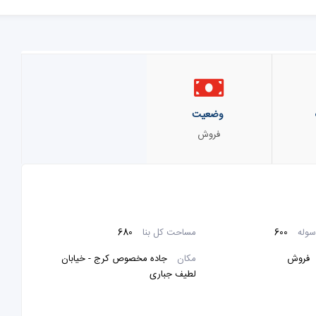
وضعیت
فروش
وله
600
مساحت کل بنا
680
فروش
مکان
جاده مخصوص کرج - خیابان
لطیف جباری