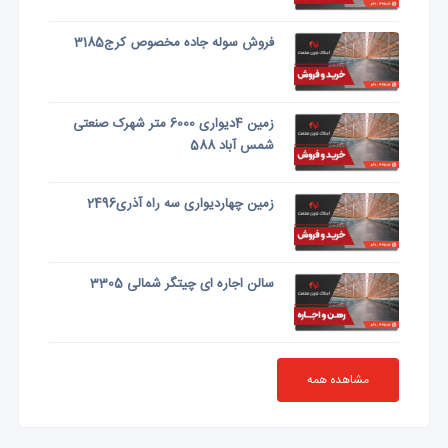
فروش سوله جاده مخصوص کرج3185
زمین 4دیواری 6000 متر شهرک صنعتی
شمس آباد 588
زمین چهاردیواری سه راه آذری2496
سالن اجاره ای چیتگر شمالی 3305
مشاهده همه