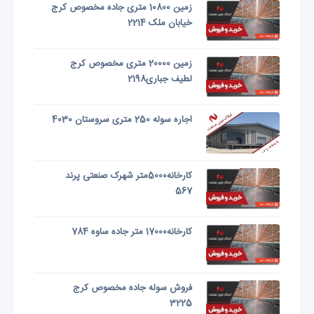
زمین 10800 متری جاده مخصوص کرج
خیابان ملک 2214
زمین 20000 متری مخصوص کرج
لطیف جباری2198
اجاره سوله 250 متری سروستان 4030
کارخانه5000متر شهرک صنعتی پرند
567
کارخانه17000 متر جاده ساوه 784
فروش سوله جاده مخصوص کرج
3225