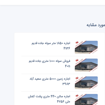
مورد مشابه
اجاره 1850 متر سوله جاده قدیم
4136
فروش سوله 1000 متری جاده قدیم
4011
اجاره زمین 5000 متری سعید آباد
3983
اجاره سالن 440 متری پشت کفش
ملی 4256