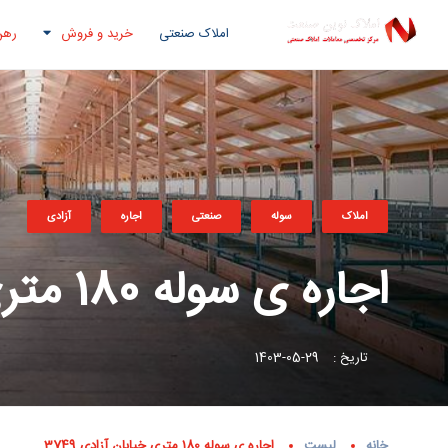
املاک صنعتی
خرید و فروش
رهن
املاک
سوله
صنعتی
اجاره
آزادی
اجاره ی سوله 180 متری خیابان آزادی 3749
تاریخ :
29-05-1403
خانه
لیست
اجاره ی سوله 180 متری خیابان آزادی 3749