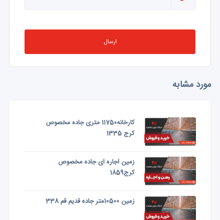
ارسال
مورد مشابه
کارخانه11750 متری جاده مخصوص
کرج 1335
زمین اجاره ای جاده مخصوص
کرج1859
زمین 10500متر جاده قدیم قم 338