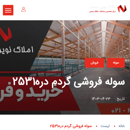
سوله
فروش
سوله فروشی گردم دره2531
تاریخ :
23-04-1403
خانه
لیست
سوله فروشی گردم دره2531