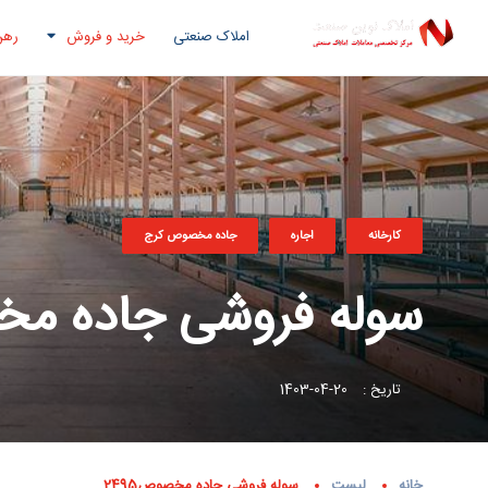
املاک صنعتی
خرید و فروش
رهن
کارخانه
اجاره
جاده مخصوص کرج
سوله فروشی جاده مخصو
تاریخ :
20-04-1403
خانه
لیست
سوله فروشی جاده مخصوص2495