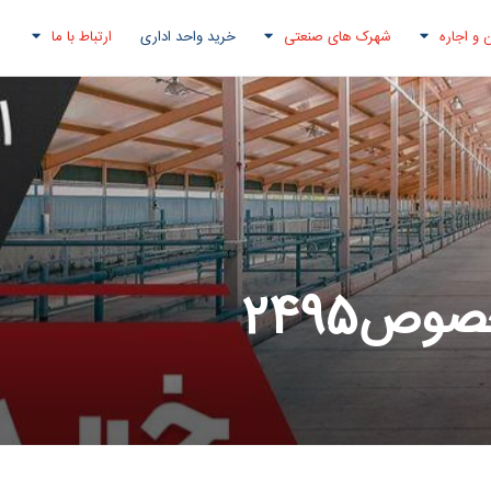
 و اجاره
شهرک های صنعتی
خرید واحد اداری
ارتباط با ما
ص2495