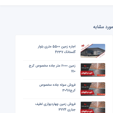
مورد مشابه
اجاره زمین 5500 متری بلوار
گلستانک 4237
زمین 2000 متر جاده مخصوص کرج
710
فروش سوله جاده مخصوص
کرج3098
فروش زمین چهاردیواری لطیف
جباری 3224