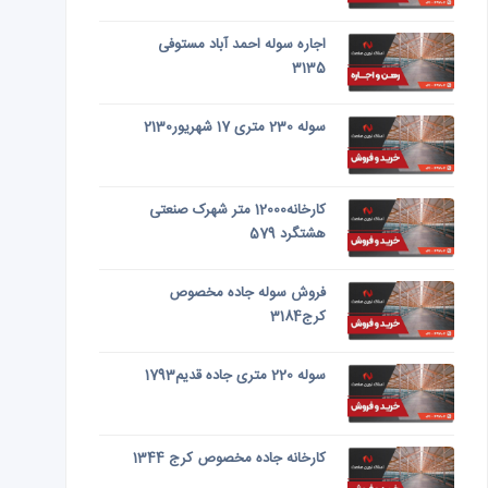
اجاره سوله احمد آباد مستوفی
3135
سوله 230 متری 17 شهریور2130
کارخانه12000 متر شهرک صنعتی
هشتگرد 579
فروش سوله جاده مخصوص
کرج3184
سوله 220 متری جاده قدیم1793
کارخانه جاده مخصوص کرج 1344