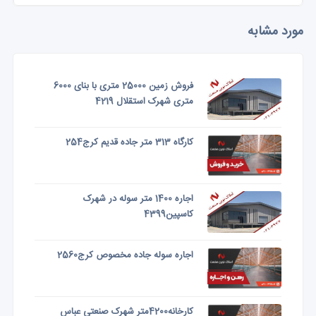
مورد مشابه
فروش زمین 25000 متری با بنای 6000
متری شهرک استقلال 4219
کارگاه 313 متر جاده قدیم کرج254
اجاره 1400 متر سوله در شهرک
کاسپین4399
اجاره سوله جاده مخصوص کرج2560
کارخانه4200متر شهرک صنعتی عباس