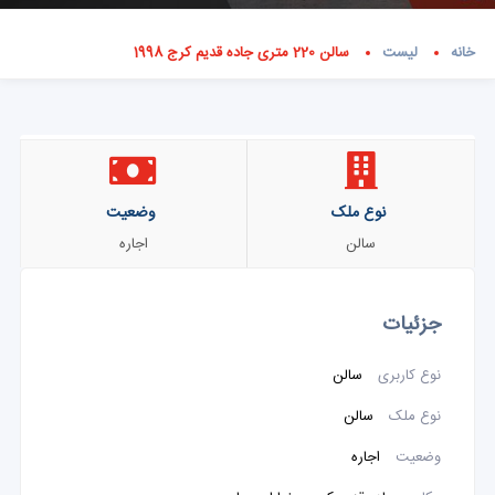
خانه
لیست
سالن 220 متری جاده قدیم کرج 1998
نوع ملک
وضعیت
سالن
اجاره
جزئیات
نوع کاربری
سالن
نوع ملک
سالن
وضعیت
اجاره