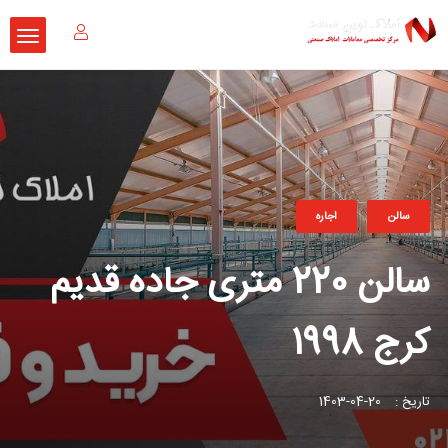
سالن
اجاره
سالن 220 متری جاده قدیم
کرج 1998
تاریخ :
20-04-1403