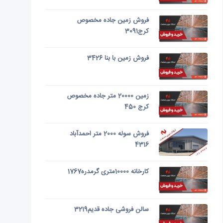
فروش زمین جاده مخصوص
کرج3091
فروش زمین با بنا 3426
زمین 20000 متر جاده مخصوص
کرج 450
فروش سوله 2000 متر احمدآباد
4316
کارخانه 10000متری گرمدره1767
سالن فروشی جاده قدیم3219