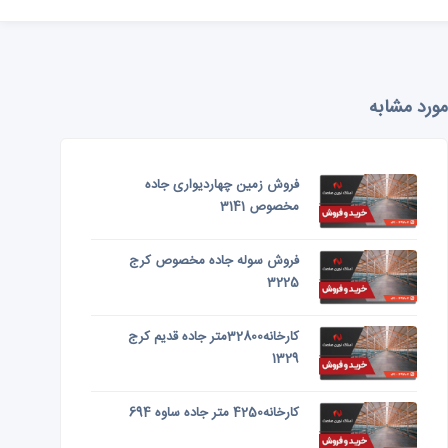
مورد مشابه
فروش زمین چهاردیواری جاده
مخصوص 3141
فروش سوله جاده مخصوص کرج
3225
کارخانه32800متر جاده قدیم کرج
1329
کارخانه4250 متر جاده ساوه 694