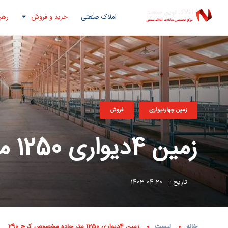
املاک صنعتی
خرید و فروش
رهن
زمین چهاردیواری
فروش
زمین 4دیواری 1250 متر جاده مخصوص کرج 290
تاریخ :
20-04-1403
خانه
لیست
زمین 4دیواری 1250 متر جاده مخصوص کرج 290