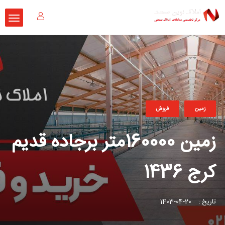
زمین
فروش
زمین 160000متر برجاده قدیم
کرج 1436
تاریخ :
20-04-1403