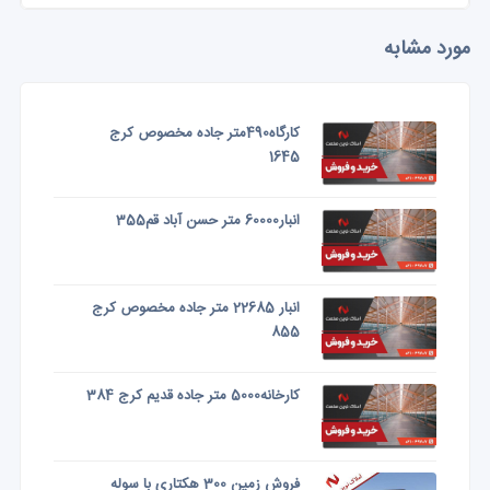
مورد مشابه
کارگاه490متر جاده مخصوص کرج
1645
انبار60000 متر حسن آباد قم355
انبار 22685 متر جاده مخصوص کرج
855
کارخانه5000 متر جاده قدیم کرج 384
فروش زمین 300 هکتاری با سوله