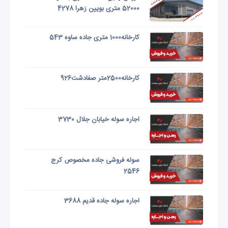
52000 متری بویین زهرا 4278
کارخانه1000 متری جاده ساوه 543
کارخانه2500متر صفادشت926
اجاره سوله خیابان جلال 3730
سوله فروشی جاده مخصوص کرج
2546
اجاره سوله جاده قدیم 3688