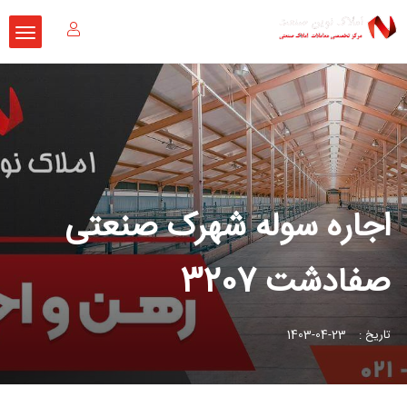
اجاره سوله شهرک صنعتی
صفادشت 3207
تاریخ :
23-04-1403