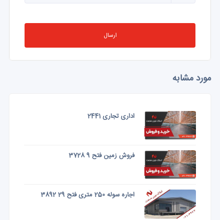
ارسال
مورد مشابه
اداری تجاری 2441
فروش زمین فتح 9 3728
اجاره سوله 250 متری فتح 29 3892