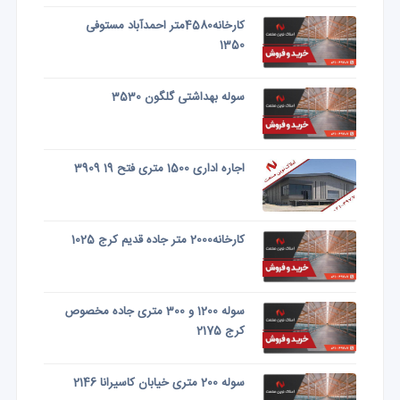
کارخانه4580متر احمدآباد مستوفی
1350
سوله بهداشتی گلگون 3530
اجاره اداری 1500 متری فتح 19 3909
کارخانه2000 متر جاده قدیم کرج 1025
سوله 1200 و 300 متری جاده مخصوص
کرج 2175
سوله 200 متری خیابان کاسیرانا 2146