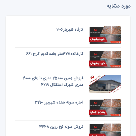
مورد مشابه
کارگاه شهریار306
کارخانه3250متر جاده قدیم کرج 661
فروش زمین 25000 متری با بنای 6000
متری شهرک استقلال 4219
اجاره سوله هفده شهریور 3190
فروش سوله نخ زرین 3248