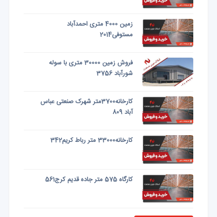
زمین 4000 متری احمدآباد
مستوفی2014
فروش زمین 30000 متری با سوله
شورآباد 3756
کارخانه3700متر شهرک صنعتی عباس
آباد 809
کارخانه33000 متر رباط کریم342
کارگاه 575 متر جاده قدیم کرج561