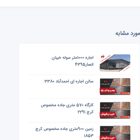
مورد مشابه
اجاره 1000متر سوله خیبان
انصار4395
سالن اجاره ای احمدآباد 3380
کارگاه 570 متری جاده مخصوص
کرج 2291
زمین 900متری جاده مخصوص کرج
1853