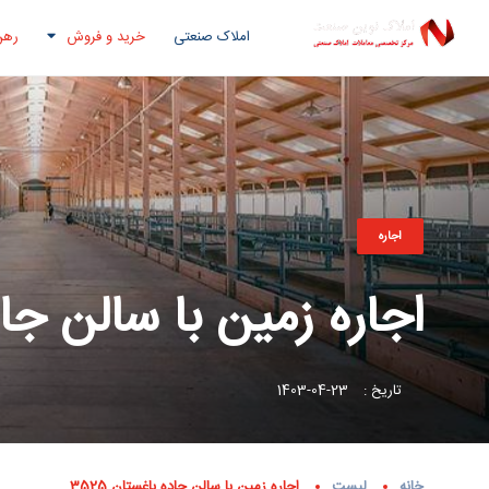
املاک صنعتی
خرید و فروش
رهن
اجاره
اجاره زمین با سالن جاده 
تاریخ :
23-04-1403
خانه
لیست
اجاره زمین با سالن جاده باغستان 3525