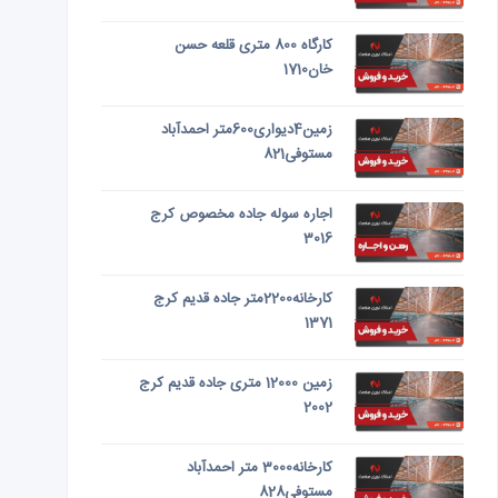
کارگاه 800 متری قلعه حسن
خان1710
زمین4دیواری600متر احمدآباد
مستوفی821
اجاره سوله جاده مخصوص کرج
3016
کارخانه2200متر جاده قدیم کرج
1371
زمین 12000 متری جاده قدیم کرج
2002
کارخانه3000 متر احمدآباد
مستوفی828